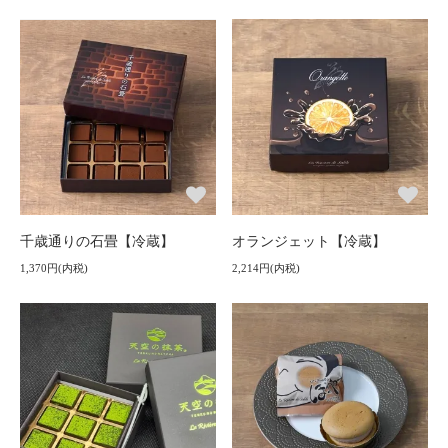
千歳通りの石畳【冷蔵】
オランジェット【冷蔵】
1,370円(内税)
2,214円(内税)