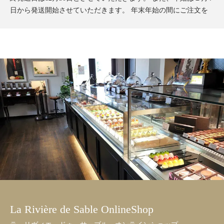
日から発送開始させていただきます。 年末年始の間にご注文を
されたお客様にはご連絡が遅くなる場合がございますので予めご
了承下さい。 前以てのご注文はお受けできますので、日付指定
で12月25日までにご注文をお願いいたします。
2024/08/16
夏季休暇のお知らせ｜8月28日〜9月4日まで夏季休暇とさせてい
ただきます。商品の発送は9月5日以降となりますのでご理解いた
だけますようお願い申し上げます。
2024/07/11
La Rivière de Sable-ラ・リヴィエ・ドゥ・サーブル-｜公式オンラ
インショップがオープン致しました。皆様のご利用を心よりお待
ちしております。
La Rivière de Sable OnlineShop