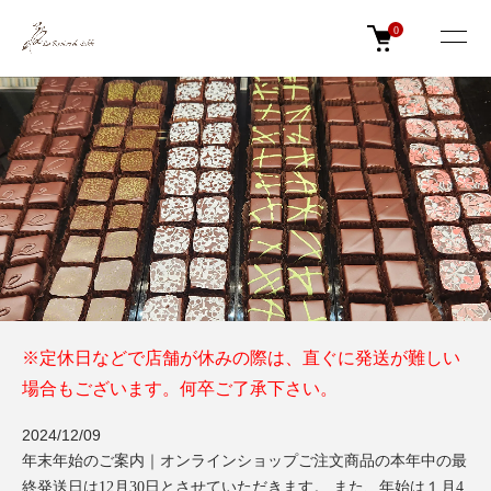
0
NEWS
※定休日などで店舗が休みの際は、直ぐに発送が難しい
場合もございます。何卒ご了承下さい。
2024/12/09
年末年始のご案内｜オンラインショップご注文商品の本年中の最
終発送日は12月30日とさせていただきます。 また、年始は１月4